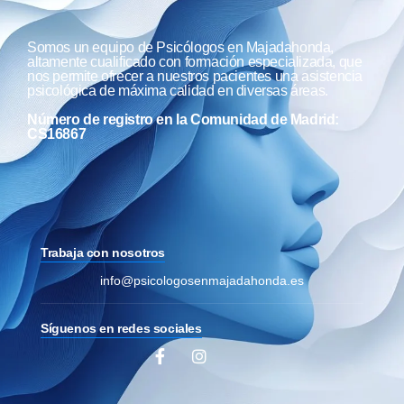
Somos un equipo de Psicólogos en Majadahonda,
altamente cualificado con formación especializada, que
nos permite ofrecer a nuestros pacientes una asistencia
psicológica de máxima calidad en diversas áreas.
Número de registro en la Comunidad de Madrid:
CS16867
Trabaja con nosotros
info@psicologosenmajadahonda.es
Síguenos en redes sociales