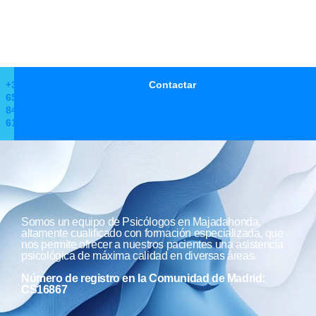
+34
Contactar
650
846
612
Somos un equipo de Psicólogos en Majadahonda,
altamente cualificado con formación especializada, que
nos permite ofrecer a nuestros pacientes una asistencia
psicológica de máxima calidad en diversas áreas.
Número de registro en la Comunidad de Madrid:
CS16867