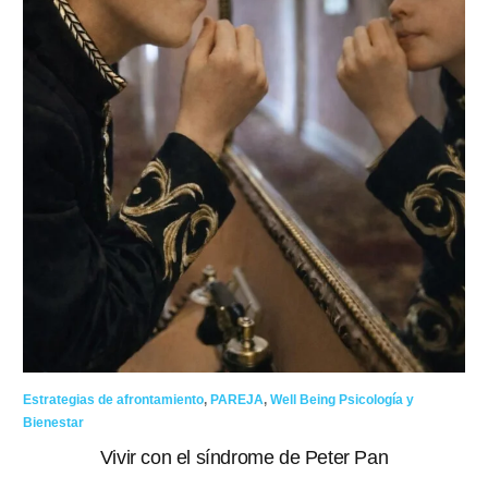
Estrategias de afrontamiento
,
PAREJA
,
Well Being Psicología y
PA
Bienestar
Vivir con el síndrome de Peter Pan