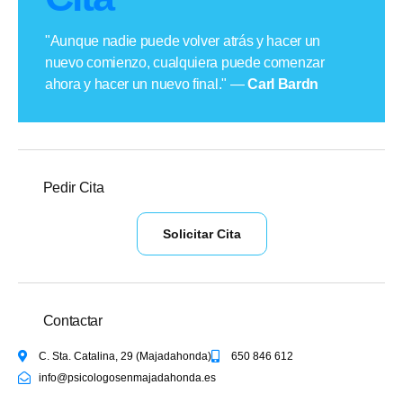
"Aunque nadie puede volver atrás y hacer un
nuevo comienzo, cualquiera puede comenzar
ahora y hacer un nuevo final." —
Carl Bardn
Pedir Cita
Solicitar Cita
Contactar
C. Sta. Catalina, 29 (Majadahonda)
650 846 612
info@psicologosenmajadahonda.es