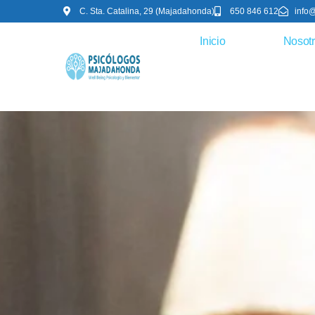
C. Sta. Catalina, 29 (Majadahonda)
650 846 612
info
Inicio
Nosot