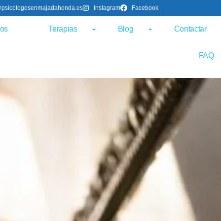
@psicologosenmajadahonda.es
Instagram
Facebook
ros
Terapias
Blog
Contactar
FAQ