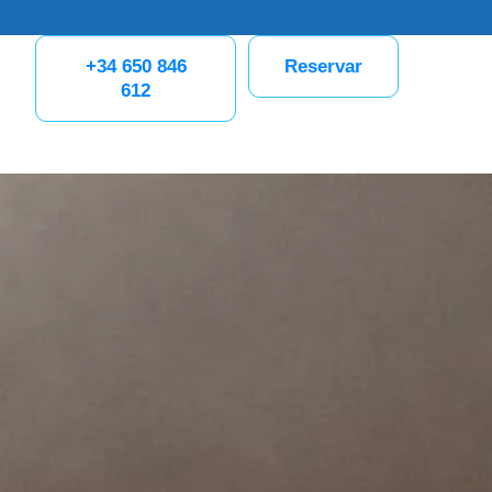
+34 650 846
Reservar
612