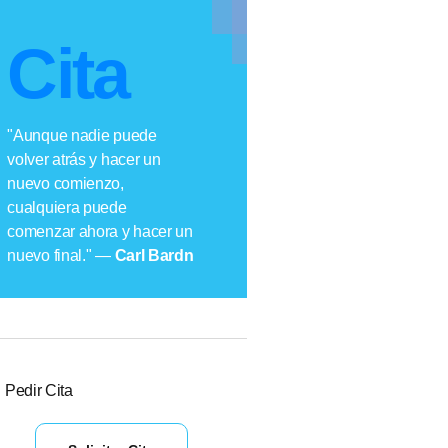
Cita
"Aunque nadie puede
volver atrás y hacer un
nuevo comienzo,
cualquiera puede
comenzar ahora y hacer un
nuevo final." —
Carl Bardn
Pedir Cita