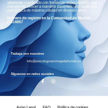
altamente cualificado con formación especializada, que
nos permite ofrecer a nuestros pacientes una asistencia
psicológica de máxima calidad en diversas áreas.
Número de registro en la Comunidad de Madrid:
CS16867
Trabaja con nosotros
info@psicologosenmajadahonda.es
Síguenos en redes sociales
Aviso Legal
FAQ
Política de cookies