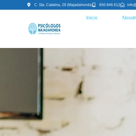
C. Sta. Catalina, 29 (Majadahonda)
650 846 612
info
Inicio
Nosot