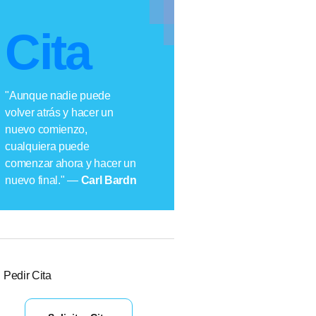
Cita
"Aunque nadie puede
volver atrás y hacer un
nuevo comienzo,
cualquiera puede
comenzar ahora y hacer un
nuevo final." —
Carl Bardn
Pedir Cita