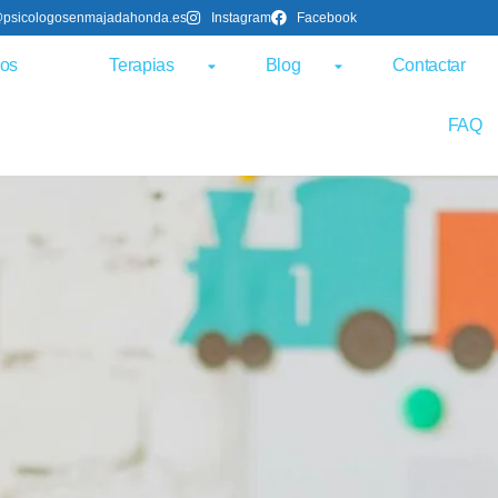
@psicologosenmajadahonda.es
Instagram
Facebook
ros
Terapias
Blog
Contactar
FAQ