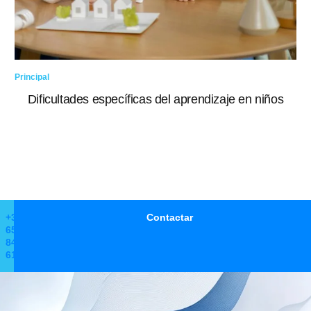
Principal
Pri
Dificultades específicas del aprendizaje en niños
+34
Contactar
650
846
612