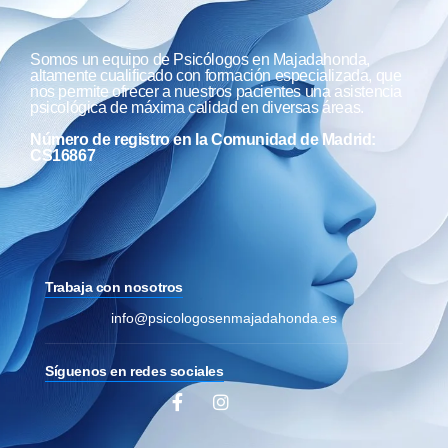
Somos un equipo de Psicólogos en Majadahonda,
altamente cualificado con formación especializada, que
nos permite ofrecer a nuestros pacientes una asistencia
psicológica de máxima calidad en diversas áreas.
Número de registro en la Comunidad de Madrid:
CS16867
Trabaja con nosotros
info@psicologosenmajadahonda.es
Síguenos en redes sociales