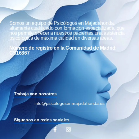
Somos un equipo de Psicólogos en Majadahonda,
altamente cualificado con formación especializada, que
nos permite ofrecer a nuestros pacientes una asistencia
psicológica de máxima calidad en diversas áreas.
Número de registro en la Comunidad de Madrid:
CS16867
Trabaja con nosotros
info@psicologosenmajadahonda.es
Síguenos en redes sociales