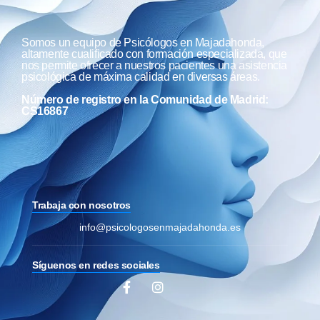
Somos un equipo de Psicólogos en Majadahonda,
altamente cualificado con formación especializada, que
nos permite ofrecer a nuestros pacientes una asistencia
psicológica de máxima calidad en diversas áreas.
Número de registro en la Comunidad de Madrid:
CS16867
Trabaja con nosotros
info@psicologosenmajadahonda.es
Síguenos en redes sociales